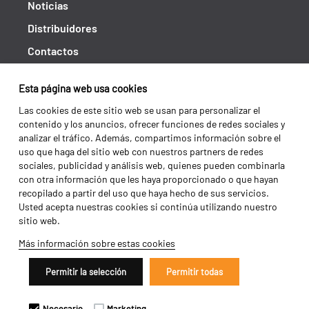
Noticias
Distribuidores
Contactos
Libro de reclamaciones
Esta página web usa cookies
Shipping returns
Las cookies de este sitio web se usan para personalizar el
Política de privacidad
contenido y los anuncios, ofrecer funciones de redes sociales y
analizar el tráfico. Además, compartimos información sobre el
Términos y condiciones
uso que haga del sitio web con nuestros partners de redes
sociales, publicidad y análisis web, quienes pueden combinarla
con otra información que les haya proporcionado o que hayan
recopilado a partir del uso que haya hecho de sus servicios.
Usted acepta nuestras cookies si continúa utilizando nuestro
sitio web.
Más información sobre estas cookies
Permitir la selección
Permitir todas
Copyright 2026 ©
Galucho
Necesario
Marketing