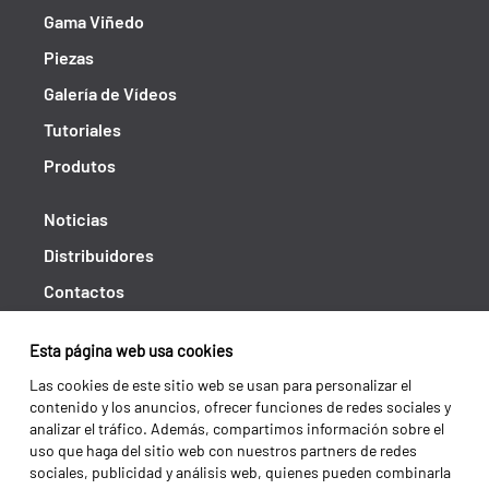
Gama Viñedo
Piezas
Galería de Vídeos
Tutoriales
Produtos
Noticias
Distribuidores
Contactos
Libro de reclamaciones
Esta página web usa cookies
Shipping returns
Las cookies de este sitio web se usan para personalizar el
Política de privacidad
contenido y los anuncios, ofrecer funciones de redes sociales y
analizar el tráfico. Además, compartimos información sobre el
Términos y condiciones
uso que haga del sitio web con nuestros partners de redes
sociales, publicidad y análisis web, quienes pueden combinarla