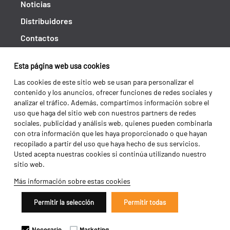
Noticias
Distribuidores
Contactos
Libro de reclamaciones
Esta página web usa cookies
Shipping returns
Las cookies de este sitio web se usan para personalizar el
Política de privacidad
contenido y los anuncios, ofrecer funciones de redes sociales y
analizar el tráfico. Además, compartimos información sobre el
Términos y condiciones
uso que haga del sitio web con nuestros partners de redes
sociales, publicidad y análisis web, quienes pueden combinarla
con otra información que les haya proporcionado o que hayan
recopilado a partir del uso que haya hecho de sus servicios.
Usted acepta nuestras cookies si continúa utilizando nuestro
sitio web.
Más información sobre estas cookies
Permitir la selección
Permitir todas
Copyright 2026 ©
Galucho
Necesario
Marketing