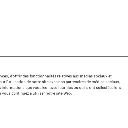
ces, d'offrir des fonctionnalités relatives aux médias sociaux et
Nouvelles
ur l'utilisation de notre site avec nos partenaires de médias sociaux,
Contactos
s informations que vous leur avez fournies ou qu'ils ont collectées lors
i vous continuez à utiliser notre site Web.
Cahiers de doléances
Shipping returns
Politique de Privacité
Termes et conditions