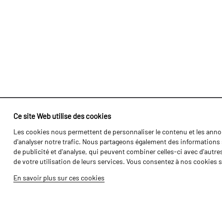
Ce site Web utilise des cookies
Les cookies nous permettent de personnaliser le contenu et les annon
Identité
Agriculture
d'analyser notre trafic. Nous partageons également des informations s
Histoire
Transports
de publicité et d'analyse, qui peuvent combiner celles-ci avec d'autre
de votre utilisation de leurs services. Vous consentez à nos cookies s
Usine / Production
Gamme Forét
En savoir plus sur ces cookies
Ressources Humaines
Gamme Vigne
Pièces
Galerie de Vidéos