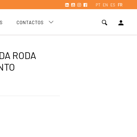
PT
EN
ES
FR
person
S
CONTACTOS
DA RODA
NTO