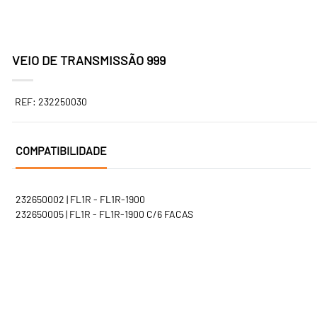
VEIO DE TRANSMISSÃO 999
REF: 232250030
COMPATIBILIDADE
232650002 | FL1R - FL1R-1900
232650005 | FL1R - FL1R-1900 C/6 FACAS