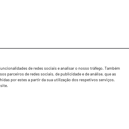
funcionalidades de redes sociais e analisar o nosso tráfego. Também
Notícias
os parceiros de redes sociais, de publicidade e de análise, que as
Concessionários
as por estes a partir da sua utilização dos respetivos serviços.
site.
Contactos
Livro de Reclamações
Política de Privacidade
Canal de Denúncias (RGPC)
Termos e condições