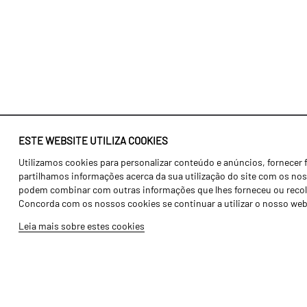
ESTE WEBSITE UTILIZA COOKIES
Utilizamos cookies para personalizar conteúdo e anúncios, fornecer 
Identidade
Agricultura
partilhamos informações acerca da sua utilização do site com os noss
História
Transportes
podem combinar com outras informações que lhes forneceu ou recolhid
Concorda com os nossos cookies se continuar a utilizar o nosso web
Fábrica / Produção
Gama Floresta
Leia mais sobre estes cookies
Recursos Humanos
Gama Vinha
Peças
Opcionais
Galeria de Vídeos