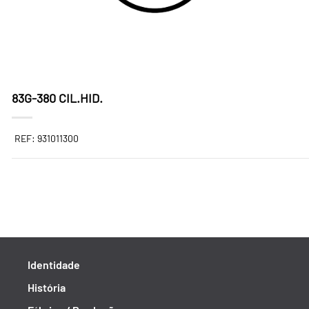
83G-380 CIL.HID.
REF: 931011300
Identidade
História