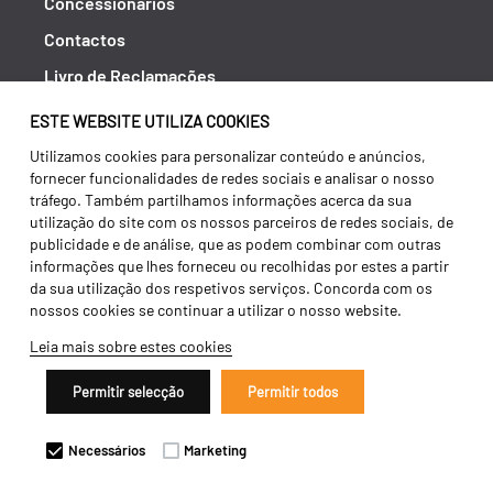
Concessionários
Contactos
Livro de Reclamações
Política de Privacidade
ESTE WEBSITE UTILIZA COOKIES
Canal de Denúncias (RGPC)
Utilizamos cookies para personalizar conteúdo e anúncios,
fornecer funcionalidades de redes sociais e analisar o nosso
Termos e condições
tráfego. Também partilhamos informações acerca da sua
utilização do site com os nossos parceiros de redes sociais, de
publicidade e de análise, que as podem combinar com outras
informações que lhes forneceu ou recolhidas por estes a partir
da sua utilização dos respetivos serviços. Concorda com os
nossos cookies se continuar a utilizar o nosso website.
Leia mais sobre estes cookies
Permitir selecção
Permitir todos
Copyright 2026 ©
Galucho
Necessários
Marketing