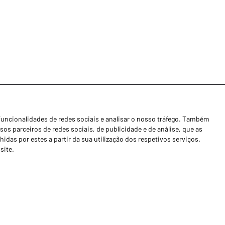
funcionalidades de redes sociais e analisar o nosso tráfego. Também
Notícias
os parceiros de redes sociais, de publicidade e de análise, que as
Concessionários
as por estes a partir da sua utilização dos respetivos serviços.
site.
Contactos
Livro de Reclamações
Política de Privacidade
Canal de Denúncias (RGPC)
Termos e condições