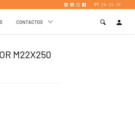
PT
EN
ES
FR
person
S
CONTACTOS
OR M22X250