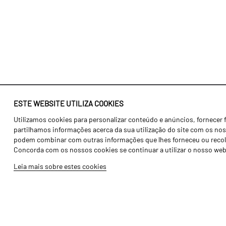
ESTE WEBSITE UTILIZA COOKIES
Utilizamos cookies para personalizar conteúdo e anúncios, fornecer 
Identidade
Agricultura
partilhamos informações acerca da sua utilização do site com os noss
História
Transportes
podem combinar com outras informações que lhes forneceu ou recolhid
Concorda com os nossos cookies se continuar a utilizar o nosso web
Fábrica / Produção
Gama Floresta
Leia mais sobre estes cookies
Recursos Humanos
Gama Vinha
Peças
Opcionais
Galeria de Vídeos