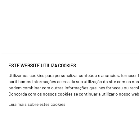
ESTE WEBSITE UTILIZA COOKIES
Utilizamos cookies para personalizar conteúdo e anúncios, fornecer 
Identidade
Agricultura
partilhamos informações acerca da sua utilização do site com os noss
História
Transportes
podem combinar com outras informações que lhes forneceu ou recolhid
Concorda com os nossos cookies se continuar a utilizar o nosso web
Fábrica / Produção
Gama Floresta
Leia mais sobre estes cookies
Recursos Humanos
Gama Vinha
Peças
Opcionais
Galeria de Vídeos