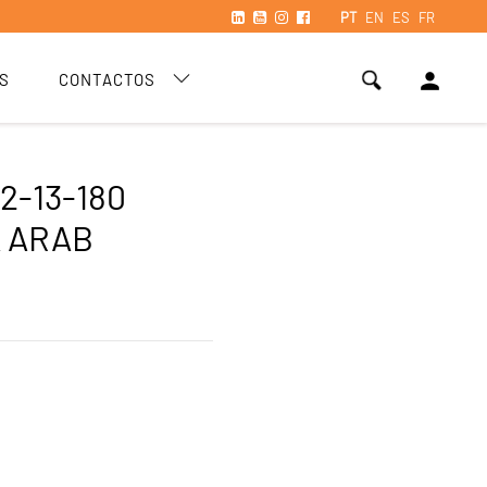
PT
EN
ES
FR
person
S
CONTACTOS
2-13-180
A ARAB