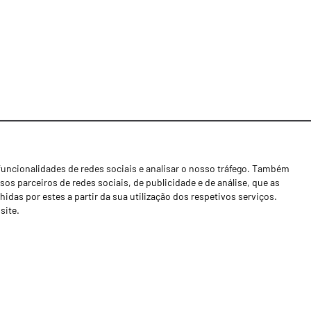
funcionalidades de redes sociais e analisar o nosso tráfego. Também
Notícias
os parceiros de redes sociais, de publicidade e de análise, que as
Concessionários
as por estes a partir da sua utilização dos respetivos serviços.
site.
Contactos
Livro de Reclamações
Política de Privacidade
Canal de Denúncias (RGPC)
Termos e condições