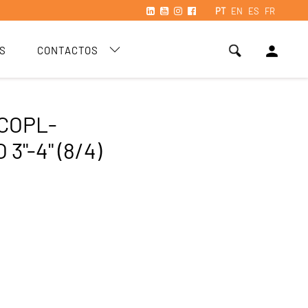
PT
EN
ES
FR
person
S
CONTACTOS
COPL-
3"-4" (8/4)