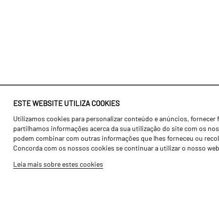
ESTE WEBSITE UTILIZA COOKIES
Utilizamos cookies para personalizar conteúdo e anúncios, fornecer 
Identidade
Agricultura
partilhamos informações acerca da sua utilização do site com os noss
História
Transportes
podem combinar com outras informações que lhes forneceu ou recolhid
Concorda com os nossos cookies se continuar a utilizar o nosso web
Fábrica / Produção
Gama Floresta
Leia mais sobre estes cookies
Recursos Humanos
Gama Vinha
Peças
Opcionais
Galeria de Vídeos