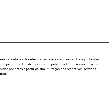
funcionalidades de redes sociais e analisar o nosso tráfego. Também
Notícias
os parceiros de redes sociais, de publicidade e de análise, que as
Concessionários
as por estes a partir da sua utilização dos respetivos serviços.
site.
Contactos
Livro de Reclamações
Política de Privacidade
Canal de Denúncias (RGPC)
Termos e condições