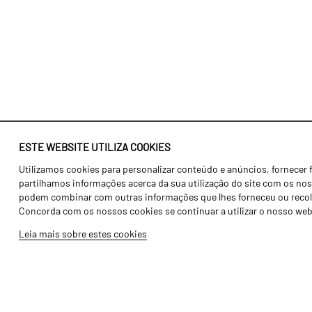
ESTE WEBSITE UTILIZA COOKIES
Utilizamos cookies para personalizar conteúdo e anúncios, fornecer 
Identidade
Agricultura
partilhamos informações acerca da sua utilização do site com os noss
História
Transportes
podem combinar com outras informações que lhes forneceu ou recolhid
Concorda com os nossos cookies se continuar a utilizar o nosso web
Fábrica / Produção
Gama Floresta
Leia mais sobre estes cookies
Recursos Humanos
Gama Vinha
Peças
Opcionais
Galeria de Vídeos