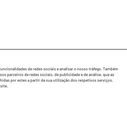
funcionalidades de redes sociais e analisar o nosso tráfego. Também
Notícias
os parceiros de redes sociais, de publicidade e de análise, que as
Concessionários
as por estes a partir da sua utilização dos respetivos serviços.
site.
Contactos
Livro de Reclamações
Política de Privacidade
Canal de Denúncias (RGPC)
Termos e condições