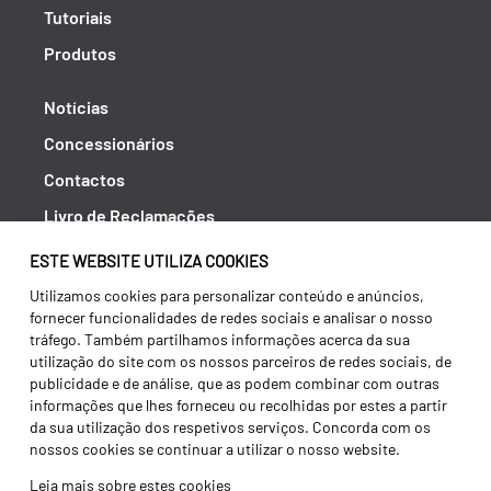
Tutoriais
Produtos
Notícias
Concessionários
Contactos
Livro de Reclamações
Política de Privacidade
ESTE WEBSITE UTILIZA COOKIES
Canal de Denúncias (RGPC)
Utilizamos cookies para personalizar conteúdo e anúncios,
fornecer funcionalidades de redes sociais e analisar o nosso
Termos e condições
tráfego. Também partilhamos informações acerca da sua
utilização do site com os nossos parceiros de redes sociais, de
publicidade e de análise, que as podem combinar com outras
informações que lhes forneceu ou recolhidas por estes a partir
da sua utilização dos respetivos serviços. Concorda com os
nossos cookies se continuar a utilizar o nosso website.
Leia mais sobre estes cookies