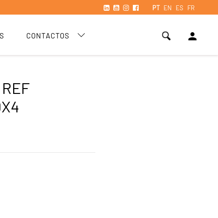
PT
EN
ES
FR
person
S
CONTACTOS
 REF
0X4