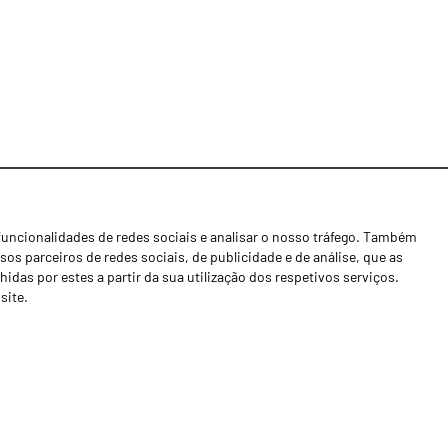
funcionalidades de redes sociais e analisar o nosso tráfego. Também
Notícias
os parceiros de redes sociais, de publicidade e de análise, que as
Concessionários
as por estes a partir da sua utilização dos respetivos serviços.
site.
Contactos
Livro de Reclamações
Política de Privacidade
Canal de Denúncias (RGPC)
Termos e condições