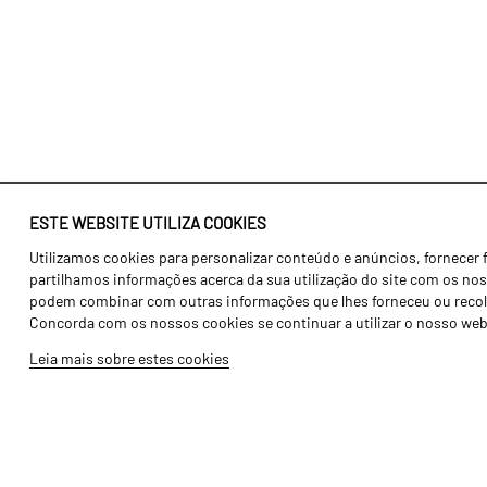
ESTE WEBSITE UTILIZA COOKIES
Utilizamos cookies para personalizar conteúdo e anúncios, fornecer 
Identidade
Agricultura
partilhamos informações acerca da sua utilização do site com os noss
História
Transportes
podem combinar com outras informações que lhes forneceu ou recolhid
Concorda com os nossos cookies se continuar a utilizar o nosso web
Fábrica / Produção
Gama Floresta
Leia mais sobre estes cookies
Recursos Humanos
Gama Vinha
Peças
Opcionais
Galeria de Vídeos