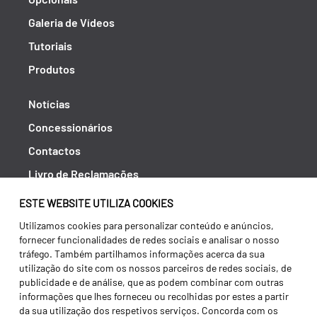
Galeria de Vídeos
Tutoriais
Produtos
Notícias
Concessionários
Contactos
Livro de Reclamações
Política de Privacidade
ESTE WEBSITE UTILIZA COOKIES
Canal de Denúncias (RGPC)
Utilizamos cookies para personalizar conteúdo e anúncios,
fornecer funcionalidades de redes sociais e analisar o nosso
Termos e condições
tráfego. Também partilhamos informações acerca da sua
utilização do site com os nossos parceiros de redes sociais, de
publicidade e de análise, que as podem combinar com outras
informações que lhes forneceu ou recolhidas por estes a partir
da sua utilização dos respetivos serviços. Concorda com os