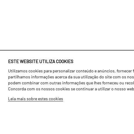
ESTE WEBSITE UTILIZA COOKIES
Utilizamos cookies para personalizar conteúdo e anúncios, fornecer 
Identidade
Agricultura
partilhamos informações acerca da sua utilização do site com os noss
História
Transportes
podem combinar com outras informações que lhes forneceu ou recolhid
Concorda com os nossos cookies se continuar a utilizar o nosso web
Fábrica / Produção
Gama Floresta
Leia mais sobre estes cookies
Recursos Humanos
Gama Vinha
Peças
Opcionais
Galeria de Vídeos