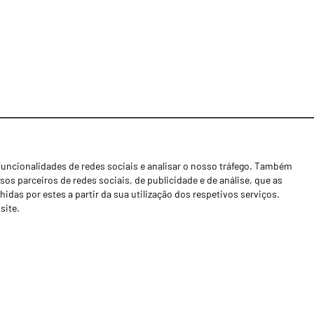
funcionalidades de redes sociais e analisar o nosso tráfego. Também
Notícias
os parceiros de redes sociais, de publicidade e de análise, que as
Concessionários
as por estes a partir da sua utilização dos respetivos serviços.
site.
Contactos
Livro de Reclamações
Política de Privacidade
Canal de Denúncias (RGPC)
Termos e condições