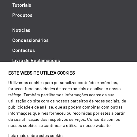
Tutoriais
Produtos
Notícias
Concessionários
Contactos
Livro de Reclamações
Política de Privacidade
ESTE WEBSITE UTILIZA COOKIES
Canal de Denúncias (RGPC)
Utilizamos cookies para personalizar conteúdo e anúncios,
fornecer funcionalidades de redes sociais e analisar o nosso
Termos e condições
tráfego. Também partilhamos informações acerca da sua
utilização do site com os nossos parceiros de redes sociais, de
publicidade e de análise, que as podem combinar com outras
informações que lhes forneceu ou recolhidas por estes a partir
da sua utilização dos respetivos serviços. Concorda com os
nossos cookies se continuar a utilizar o nosso website.
Leia mais sobre estes cookies