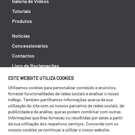
Galeria de Vídeos
Tutoriais
Produtos
Notícias
Concessionários
Contactos
Livro de Reclamações
Política de Privacidade
ESTE WEBSITE UTILIZA COOKIES
Canal de Denúncias (RGPC)
Utilizamos cookies para personalizar conteúdo e anúncios,
fornecer funcionalidades de redes sociais e analisar o nosso
Termos e condições
tráfego. Também partilhamos informações acerca da sua
utilização do site com os nossos parceiros de redes sociais, de
publicidade e de análise, que as podem combinar com outras
informações que lhes forneceu ou recolhidas por estes a partir
da sua utilização dos respetivos serviços. Concorda com os
nossos cookies se continuar a utilizar o nosso website.