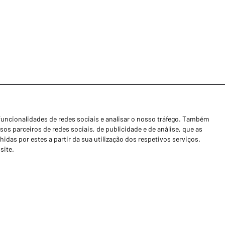
funcionalidades de redes sociais e analisar o nosso tráfego. Também
Notícias
os parceiros de redes sociais, de publicidade e de análise, que as
Concessionários
as por estes a partir da sua utilização dos respetivos serviços.
site.
Contactos
Livro de Reclamações
Política de Privacidade
Canal de Denúncias (RGPC)
Termos e condições