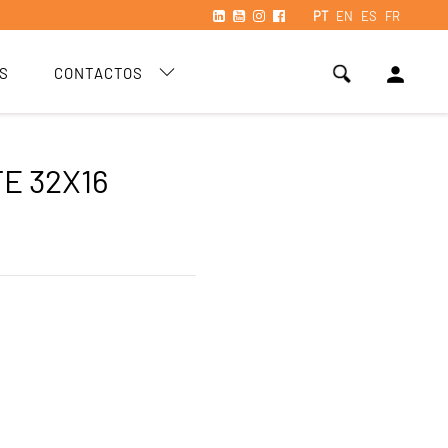
PT
EN
ES
FR
person
S
CONTACTOS
E 32X16