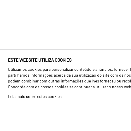
ESTE WEBSITE UTILIZA COOKIES
Utilizamos cookies para personalizar conteúdo e anúncios, fornecer 
Identidade
Agricultura
partilhamos informações acerca da sua utilização do site com os noss
História
Transportes
podem combinar com outras informações que lhes forneceu ou recolhid
Concorda com os nossos cookies se continuar a utilizar o nosso web
Fábrica / Produção
Gama Floresta
Leia mais sobre estes cookies
Recursos Humanos
Gama Vinha
Peças
Opcionais
Galeria de Vídeos