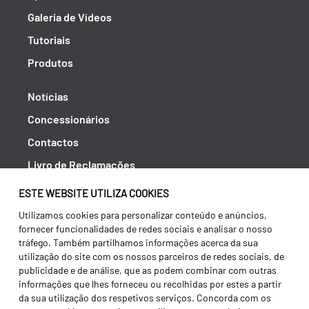
Galeria de Vídeos
Tutoriais
Produtos
Notícias
Concessionários
Contactos
Livro de Reclamações
Política de Privacidade
ESTE WEBSITE UTILIZA COOKIES
Canal de Denúncias (RGPC)
Utilizamos cookies para personalizar conteúdo e anúncios,
fornecer funcionalidades de redes sociais e analisar o nosso
Termos e condições
tráfego. Também partilhamos informações acerca da sua
utilização do site com os nossos parceiros de redes sociais, de
publicidade e de análise, que as podem combinar com outras
informações que lhes forneceu ou recolhidas por estes a partir
da sua utilização dos respetivos serviços. Concorda com os