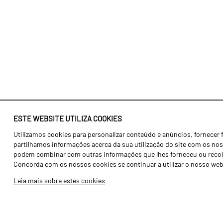
ESTE WEBSITE UTILIZA COOKIES
Utilizamos cookies para personalizar conteúdo e anúncios, fornecer 
Identidade
Agricultura
partilhamos informações acerca da sua utilização do site com os noss
História
Transportes
podem combinar com outras informações que lhes forneceu ou recolhid
Concorda com os nossos cookies se continuar a utilizar o nosso web
Fábrica / Produção
Gama Floresta
Leia mais sobre estes cookies
Recursos Humanos
Gama Vinha
Peças
Opcionais