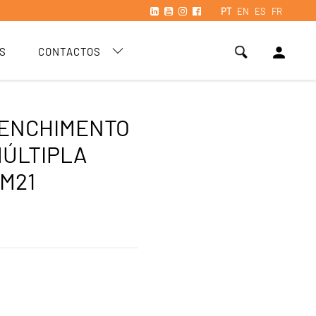
PT
EN
ES
FR
person
S
CONTACTOS
 ENCHIMENTO
MÚLTIPLA
M21