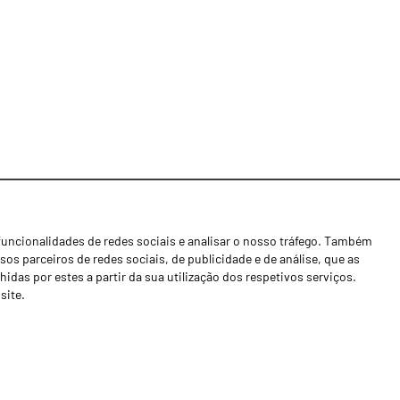
funcionalidades de redes sociais e analisar o nosso tráfego. Também
Notícias
os parceiros de redes sociais, de publicidade e de análise, que as
Concessionários
as por estes a partir da sua utilização dos respetivos serviços.
site.
Contactos
Livro de Reclamações
Política de Privacidade
Canal de Denúncias (RGPC)