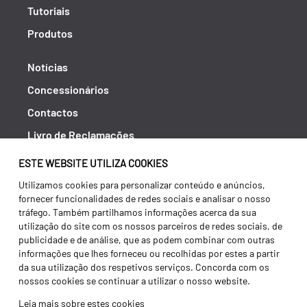
Tutoriais
Produtos
Notícias
Concessionários
Contactos
Livro de Reclamações
Política de Privacidade
ESTE WEBSITE UTILIZA COOKIES
Canal de Denúncias (RGPC)
Utilizamos cookies para personalizar conteúdo e anúncios,
fornecer funcionalidades de redes sociais e analisar o nosso
Termos e condições
tráfego. Também partilhamos informações acerca da sua
utilização do site com os nossos parceiros de redes sociais, de
publicidade e de análise, que as podem combinar com outras
informações que lhes forneceu ou recolhidas por estes a partir
da sua utilização dos respetivos serviços. Concorda com os
nossos cookies se continuar a utilizar o nosso website.
Leia mais sobre estes cookies