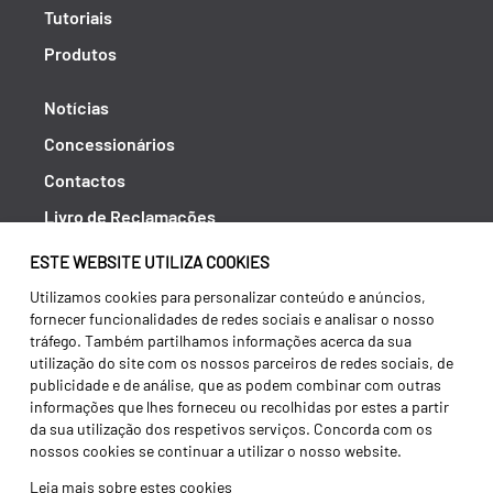
Tutoriais
Produtos
Notícias
Concessionários
Contactos
Livro de Reclamações
Política de Privacidade
ESTE WEBSITE UTILIZA COOKIES
Canal de Denúncias (RGPC)
Utilizamos cookies para personalizar conteúdo e anúncios,
fornecer funcionalidades de redes sociais e analisar o nosso
Termos e condições
tráfego. Também partilhamos informações acerca da sua
utilização do site com os nossos parceiros de redes sociais, de
publicidade e de análise, que as podem combinar com outras
informações que lhes forneceu ou recolhidas por estes a partir
da sua utilização dos respetivos serviços. Concorda com os
nossos cookies se continuar a utilizar o nosso website.
Leia mais sobre estes cookies