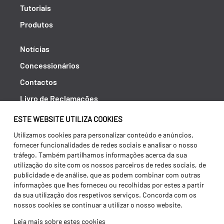
Tutoriais
Produtos
Notícias
Concessionários
Contactos
Livro de Reclamações
Política de Privacidade
ESTE WEBSITE UTILIZA COOKIES
Canal de Denúncias (RGPC)
Utilizamos cookies para personalizar conteúdo e anúncios,
fornecer funcionalidades de redes sociais e analisar o nosso
Termos e condições
tráfego. Também partilhamos informações acerca da sua
utilização do site com os nossos parceiros de redes sociais, de
publicidade e de análise, que as podem combinar com outras
informações que lhes forneceu ou recolhidas por estes a partir
da sua utilização dos respetivos serviços. Concorda com os
nossos cookies se continuar a utilizar o nosso website.
Leia mais sobre estes cookies