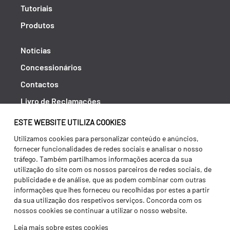
Tutoriais
Produtos
Notícias
Concessionários
Contactos
Livro de Reclamações
Política de Privacidade
ESTE WEBSITE UTILIZA COOKIES
Canal de Denúncias (RGPC)
Utilizamos cookies para personalizar conteúdo e anúncios,
fornecer funcionalidades de redes sociais e analisar o nosso
Termos e condições
tráfego. Também partilhamos informações acerca da sua
utilização do site com os nossos parceiros de redes sociais, de
publicidade e de análise, que as podem combinar com outras
informações que lhes forneceu ou recolhidas por estes a partir
da sua utilização dos respetivos serviços. Concorda com os
nossos cookies se continuar a utilizar o nosso website.
Leia mais sobre estes cookies