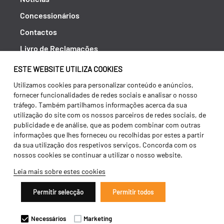
Concessionários
Contactos
Livro de Reclamações
Política de Privacidade
ESTE WEBSITE UTILIZA COOKIES
Canal de Denúncias (RGPC)
Utilizamos cookies para personalizar conteúdo e anúncios,
fornecer funcionalidades de redes sociais e analisar o nosso
Termos e condições
tráfego. Também partilhamos informações acerca da sua
utilização do site com os nossos parceiros de redes sociais, de
publicidade e de análise, que as podem combinar com outras
informações que lhes forneceu ou recolhidas por estes a partir
da sua utilização dos respetivos serviços. Concorda com os
nossos cookies se continuar a utilizar o nosso website.
Leia mais sobre estes cookies
Permitir selecção
Permitir todos
Copyright 2026 ©
Galucho
Necessários
Marketing