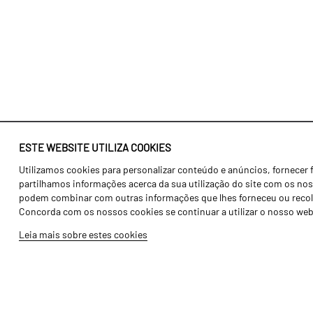
ESTE WEBSITE UTILIZA COOKIES
Utilizamos cookies para personalizar conteúdo e anúncios, fornecer 
Identidade
Agricultura
partilhamos informações acerca da sua utilização do site com os noss
História
Transportes
podem combinar com outras informações que lhes forneceu ou recolhid
Concorda com os nossos cookies se continuar a utilizar o nosso web
Fábrica / Produção
Gama Floresta
Leia mais sobre estes cookies
Recursos Humanos
Gama Vinha
Peças
Opcionais
Galeria de Vídeos