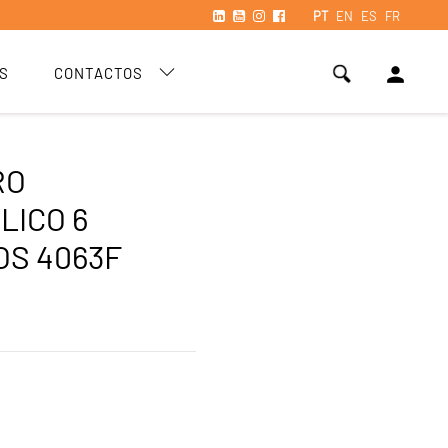
PT
EN
ES
FR
person
S
CONTACTOS
RO
LICO 6
S 4063F