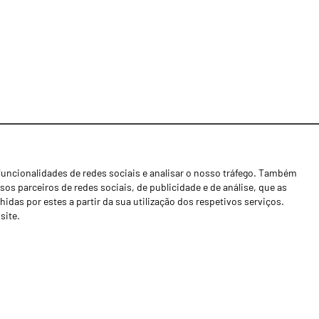
funcionalidades de redes sociais e analisar o nosso tráfego. Também
Notícias
os parceiros de redes sociais, de publicidade e de análise, que as
Concessionários
as por estes a partir da sua utilização dos respetivos serviços.
site.
Contactos
Livro de Reclamações
Política de Privacidade
Canal de Denúncias (RGPC)
Termos e condições