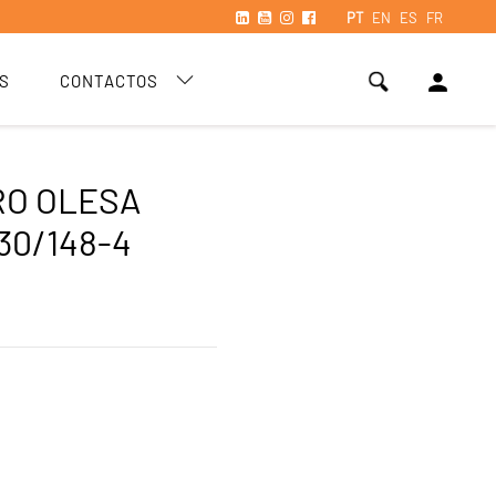
PT
EN
ES
FR
person
S
CONTACTOS
RO OLESA
30/148-4