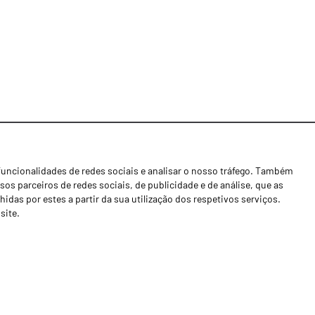
funcionalidades de redes sociais e analisar o nosso tráfego. Também
Notícias
os parceiros de redes sociais, de publicidade e de análise, que as
Concessionários
as por estes a partir da sua utilização dos respetivos serviços.
site.
Contactos
Livro de Reclamações
Política de Privacidade
Canal de Denúncias (RGPC)
Termos e condições