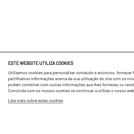
ESTE WEBSITE UTILIZA COOKIES
Utilizamos cookies para personalizar conteúdo e anúncios, fornecer 
Identidade
Agricultura
partilhamos informações acerca da sua utilização do site com os noss
História
Transportes
podem combinar com outras informações que lhes forneceu ou recolhid
Concorda com os nossos cookies se continuar a utilizar o nosso web
Fábrica / Produção
Gama Floresta
Leia mais sobre estes cookies
Recursos Humanos
Gama Vinha
Peças
Opcionais
Galeria de Vídeos