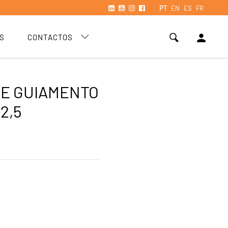
PT
EN
ES
FR
person
S
CONTACTOS
DE GUIAMENTO
2,5