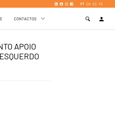
PT
EN
ES
FR
person
S
CONTACTOS
TO APOIO
 ESQUERDO