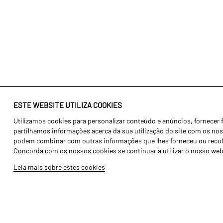
ESTE WEBSITE UTILIZA COOKIES
Utilizamos cookies para personalizar conteúdo e anúncios, fornecer 
Identidade
Agricultura
partilhamos informações acerca da sua utilização do site com os noss
História
Transportes
podem combinar com outras informações que lhes forneceu ou recolhid
Concorda com os nossos cookies se continuar a utilizar o nosso web
Fábrica / Produção
Gama Floresta
Leia mais sobre estes cookies
Recursos Humanos
Gama Vinha
Peças
Opcionais
Galeria de Vídeos