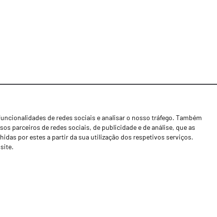
funcionalidades de redes sociais e analisar o nosso tráfego. Também
Notícias
os parceiros de redes sociais, de publicidade e de análise, que as
Concessionários
as por estes a partir da sua utilização dos respetivos serviços.
site.
Contactos
Livro de Reclamações
Política de Privacidade
Canal de Denúncias (RGPC)
Termos e condições