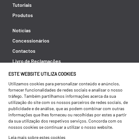
Tutoriais
Produtos
Notícias
Concessionários
Contactos
Livro de Reclamações
Política de Privacidade
ESTE WEBSITE UTILIZA COOKIES
Canal de Denúncias (RGPC)
Utilizamos cookies para personalizar conteúdo e anúncios,
fornecer funcionalidades de redes sociais e analisar o nosso
Termos e condições
tráfego. Também partilhamos informações acerca da sua
utilização do site com os nossos parceiros de redes sociais, de
publicidade e de análise, que as podem combinar com outras
informações que lhes forneceu ou recolhidas por estes a partir
da sua utilização dos respetivos serviços. Concorda com os
nossos cookies se continuar a utilizar o nosso website.
Leia mais sobre estes cookies