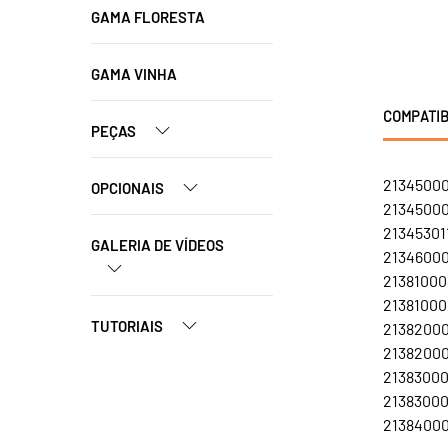
GAMA FLORESTA
GAMA VINHA
COMPATIB
PEÇAS
21345000
OPCIONAIS
213450008
213453011
GALERIA DE VÍDEOS
213460003
213810003
213810008
TUTORIAIS
21382000
213820008
213830003
213830008
21384000