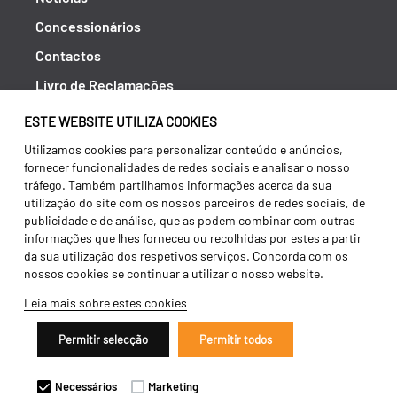
Concessionários
Contactos
Livro de Reclamações
Política de Privacidade
ESTE WEBSITE UTILIZA COOKIES
Canal de Denúncias (RGPC)
Utilizamos cookies para personalizar conteúdo e anúncios,
fornecer funcionalidades de redes sociais e analisar o nosso
Termos e condições
tráfego. Também partilhamos informações acerca da sua
utilização do site com os nossos parceiros de redes sociais, de
publicidade e de análise, que as podem combinar com outras
informações que lhes forneceu ou recolhidas por estes a partir
da sua utilização dos respetivos serviços. Concorda com os
nossos cookies se continuar a utilizar o nosso website.
Leia mais sobre estes cookies
Permitir selecção
Permitir todos
Copyright 2026 ©
Galucho
Necessários
Marketing