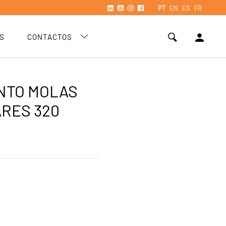
PT
EN
ES
FR
person
S
CONTACTOS
NTO MOLAS
ARES 320