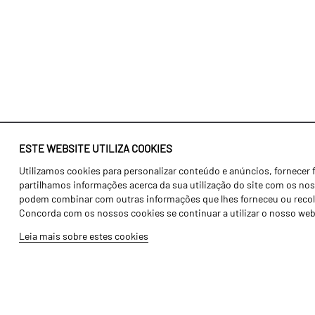
ESTE WEBSITE UTILIZA COOKIES
Utilizamos cookies para personalizar conteúdo e anúncios, fornecer 
Identidade
Agricultura
partilhamos informações acerca da sua utilização do site com os noss
História
Transportes
podem combinar com outras informações que lhes forneceu ou recolhid
Concorda com os nossos cookies se continuar a utilizar o nosso web
Fábrica / Produção
Gama Floresta
Leia mais sobre estes cookies
Recursos Humanos
Gama Vinha
Peças
Opcionais
Galeria de Vídeos