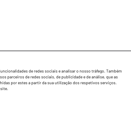
funcionalidades de redes sociais e analisar o nosso tráfego. Também
Notícias
os parceiros de redes sociais, de publicidade e de análise, que as
Concessionários
as por estes a partir da sua utilização dos respetivos serviços.
site.
Contactos
Livro de Reclamações
Política de Privacidade
Canal de Denúncias (RGPC)
Termos e condições