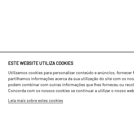
ESTE WEBSITE UTILIZA COOKIES
Utilizamos cookies para personalizar conteúdo e anúncios, fornecer 
Identidade
Agricultura
partilhamos informações acerca da sua utilização do site com os noss
História
Transportes
podem combinar com outras informações que lhes forneceu ou recolhid
Concorda com os nossos cookies se continuar a utilizar o nosso web
Fábrica / Produção
Gama Floresta
Leia mais sobre estes cookies
Recursos Humanos
Gama Vinha
Peças
Opcionais
Galeria de Vídeos