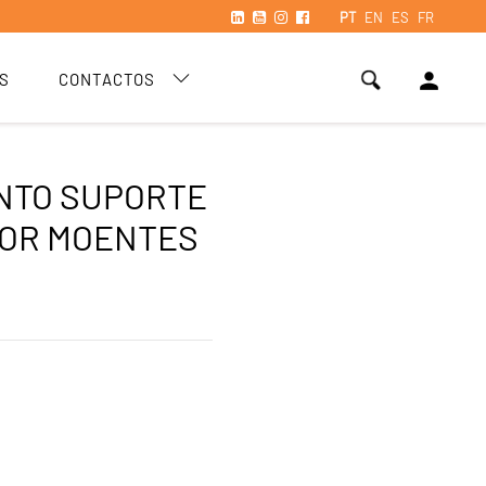
PT
EN
ES
FR
person
S
CONTACTOS
NTO SUPORTE
IOR MOENTES