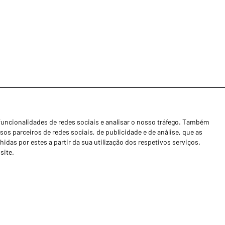
funcionalidades de redes sociais e analisar o nosso tráfego. Também
Notícias
os parceiros de redes sociais, de publicidade e de análise, que as
Concessionários
as por estes a partir da sua utilização dos respetivos serviços.
site.
Contactos
Livro de Reclamações
Política de Privacidade
Canal de Denúncias (RGPC)
Termos e condições