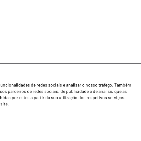
funcionalidades de redes sociais e analisar o nosso tráfego. Também
Notícias
os parceiros de redes sociais, de publicidade e de análise, que as
Concessionários
as por estes a partir da sua utilização dos respetivos serviços.
site.
Contactos
Livro de Reclamações
Política de Privacidade
Canal de Denúncias (RGPC)