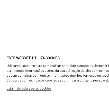
ESTE WEBSITE UTILIZA COOKIES
Utilizamos cookies para personalizar conteúdo e anúncios, fornecer 
Identidade
Agricultura
partilhamos informações acerca da sua utilização do site com os noss
História
Transportes
podem combinar com outras informações que lhes forneceu ou recolhid
Concorda com os nossos cookies se continuar a utilizar o nosso web
Fábrica / Produção
Gama Floresta
Leia mais sobre estes cookies
Recursos Humanos
Gama Vinha
Peças
Opcionais