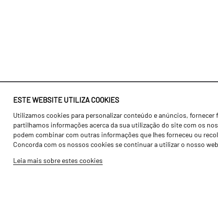
ESTE WEBSITE UTILIZA COOKIES
Utilizamos cookies para personalizar conteúdo e anúncios, fornecer 
Identidade
Agricultura
partilhamos informações acerca da sua utilização do site com os noss
História
Transportes
podem combinar com outras informações que lhes forneceu ou recolhid
Concorda com os nossos cookies se continuar a utilizar o nosso web
Fábrica / Produção
Gama Floresta
Leia mais sobre estes cookies
Recursos Humanos
Gama Vinha
Peças
Opcionais
Galeria de Vídeos