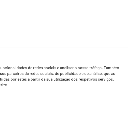
funcionalidades de redes sociais e analisar o nosso tráfego. Também
Notícias
os parceiros de redes sociais, de publicidade e de análise, que as
Concessionários
as por estes a partir da sua utilização dos respetivos serviços.
site.
Contactos
Livro de Reclamações
Política de Privacidade
Canal de Denúncias (RGPC)
Termos e condições