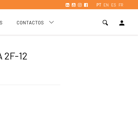
PT
EN
ES
FR
person
S
CONTACTOS
 2F-12