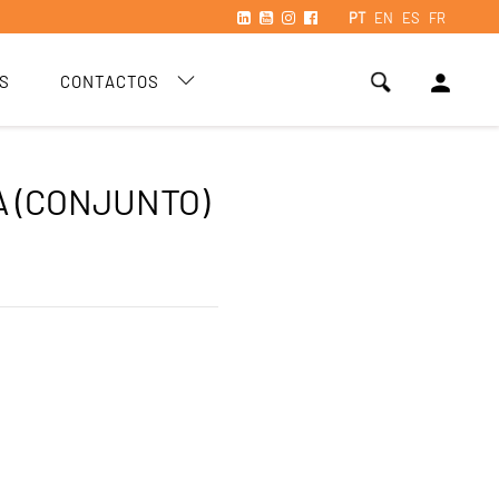
PT
EN
ES
FR
person
S
CONTACTOS
 (CONJUNTO)