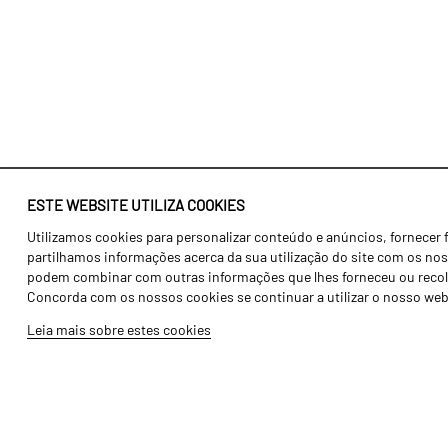
ESTE WEBSITE UTILIZA COOKIES
Utilizamos cookies para personalizar conteúdo e anúncios, fornecer 
Identidade
Agricultura
partilhamos informações acerca da sua utilização do site com os noss
História
Transportes
podem combinar com outras informações que lhes forneceu ou recolhid
Concorda com os nossos cookies se continuar a utilizar o nosso web
Fábrica / Produção
Gama Floresta
Leia mais sobre estes cookies
Recursos Humanos
Gama Vinha
Peças
Opcionais
Galeria de Vídeos