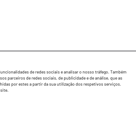
funcionalidades de redes sociais e analisar o nosso tráfego. Também
Notícias
os parceiros de redes sociais, de publicidade e de análise, que as
Concessionários
as por estes a partir da sua utilização dos respetivos serviços.
site.
Contactos
Livro de Reclamações
Política de Privacidade
Canal de Denúncias (RGPC)
Termos e condições