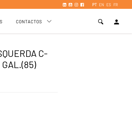
PT
EN
ES
FR
person
S
CONTACTOS
SQUERDA C-
 GAL.(85)