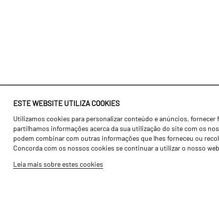
ESTE WEBSITE UTILIZA COOKIES
Utilizamos cookies para personalizar conteúdo e anúncios, fornecer 
Identidade
Agricultura
partilhamos informações acerca da sua utilização do site com os noss
História
Transportes
podem combinar com outras informações que lhes forneceu ou recolhid
Concorda com os nossos cookies se continuar a utilizar o nosso web
Fábrica / Produção
Gama Floresta
Leia mais sobre estes cookies
Recursos Humanos
Gama Vinha
Peças
Opcionais
Galeria de Vídeos