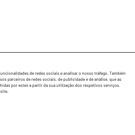
funcionalidades de redes sociais e analisar o nosso tráfego. Também
Notícias
os parceiros de redes sociais, de publicidade e de análise, que as
Concessionários
as por estes a partir da sua utilização dos respetivos serviços.
site.
Contactos
Livro de Reclamações
Política de Privacidade
Canal de Denúncias (RGPC)
Termos e condições