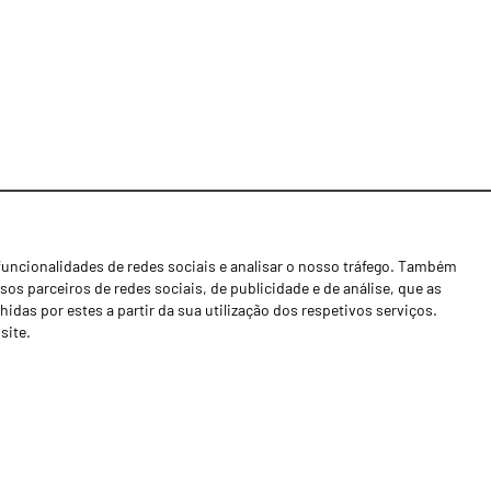
funcionalidades de redes sociais e analisar o nosso tráfego. Também
Notícias
os parceiros de redes sociais, de publicidade e de análise, que as
Concessionários
as por estes a partir da sua utilização dos respetivos serviços.
site.
Contactos
Livro de Reclamações
Política de Privacidade
Canal de Denúncias (RGPC)
Termos e condições