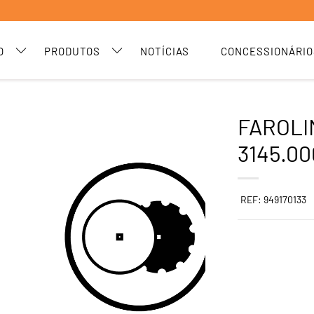
O
PRODUTOS
NOTÍCIAS
CONCESSIONÁRIO
FAROLI
3145.0
REF: 949170133