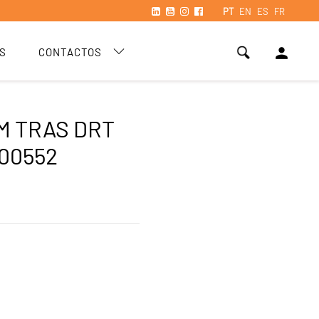
PT
EN
ES
FR
person
S
CONTACTOS
M TRAS DRT
000552