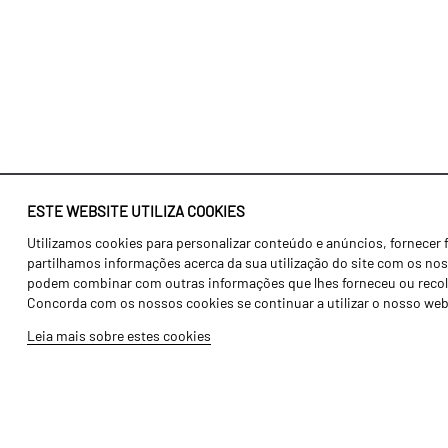
ESTE WEBSITE UTILIZA COOKIES
Utilizamos cookies para personalizar conteúdo e anúncios, fornecer 
Identidade
Agricultura
partilhamos informações acerca da sua utilização do site com os noss
História
Transportes
podem combinar com outras informações que lhes forneceu ou recolhid
Concorda com os nossos cookies se continuar a utilizar o nosso web
Fábrica / Produção
Gama Floresta
Leia mais sobre estes cookies
Recursos Humanos
Gama Vinha
Peças
Opcionais
Galeria de Vídeos