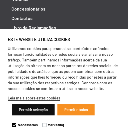
Concessionários
Contactos
Livro de Reclamações
Política de Privacidade
ESTE WEBSITE UTILIZA COOKIES
Canal de Denúncias (RGPC)
Utilizamos cookies para personalizar conteúdo e anúncios,
fornecer funcionalidades de redes sociais e analisar o nosso
Termos e condições
tráfego. Também partilhamos informações acerca da sua
utilização do site com os nossos parceiros de redes sociais, de
publicidade e de análise, que as podem combinar com outras
informações que lhes forneceu ou recolhidas por estes a partir
da sua utilização dos respetivos serviços. Concorda com os
nossos cookies se continuar a utilizar o nosso website.
Leia mais sobre estes cookies
Permitir selecção
Permitir todos
Copyright 2026 ©
Galucho
Necessários
Marketing