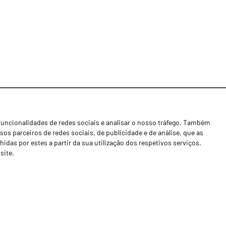
funcionalidades de redes sociais e analisar o nosso tráfego. Também
Notícias
os parceiros de redes sociais, de publicidade e de análise, que as
Concessionários
as por estes a partir da sua utilização dos respetivos serviços.
site.
Contactos
Livro de Reclamações
Política de Privacidade
Canal de Denúncias (RGPC)
Termos e condições