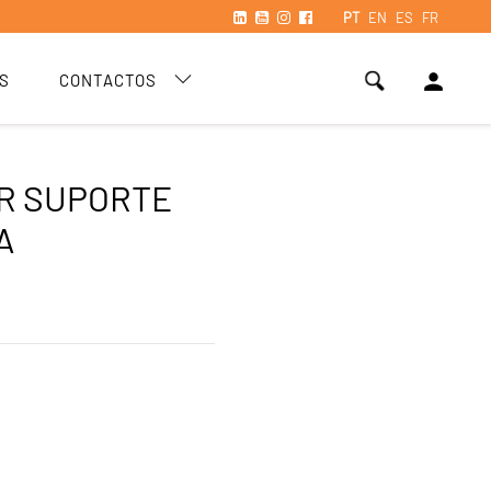
PT
EN
ES
FR
person
S
CONTACTOS
R SUPORTE
A