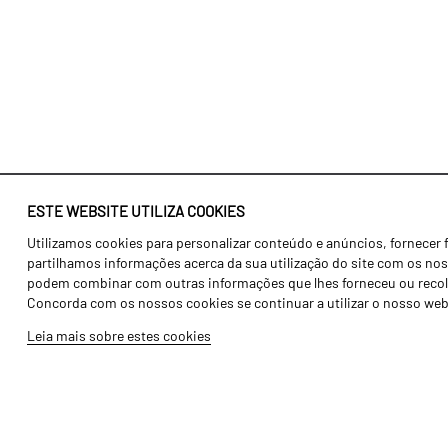
ESTE WEBSITE UTILIZA COOKIES
Utilizamos cookies para personalizar conteúdo e anúncios, fornecer 
Identidade
Agricultura
partilhamos informações acerca da sua utilização do site com os noss
História
Transportes
podem combinar com outras informações que lhes forneceu ou recolhid
Concorda com os nossos cookies se continuar a utilizar o nosso web
Fábrica / Produção
Gama Floresta
Leia mais sobre estes cookies
Recursos Humanos
Gama Vinha
Peças
Opcionais
Galeria de Vídeos