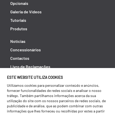
Opcionais
Galeria de Vídeos
Tutoriais
Produtos
Notícias
Concessionários
Contactos
Livro de Reclamações
Política de Privacidade
ESTE WEBSITE UTILIZA COOKIES
Canal de Denúncias (RGPC)
Utilizamos cookies para personalizar conteúdo e anúncios,
fornecer funcionalidades de redes sociais e analisar o nosso
Termos e condições
tráfego. Também partilhamos informações acerca da sua
utilização do site com os nossos parceiros de redes sociais, de
publicidade e de análise, que as podem combinar com outras
informações que lhes forneceu ou recolhidas por estes a partir