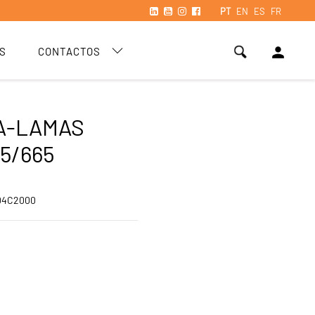
PT
EN
ES
FR
person
S
CONTACTOS
A-LAMAS
5/665
04C2000