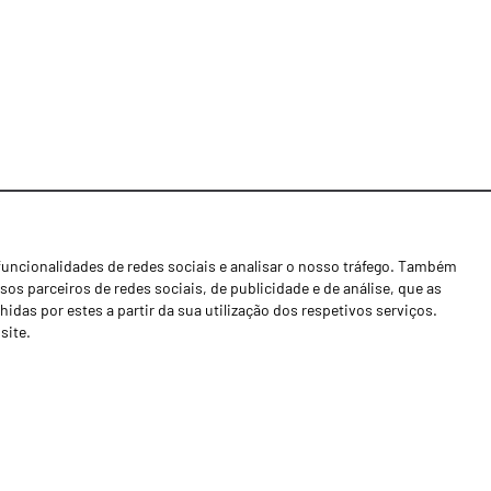
funcionalidades de redes sociais e analisar o nosso tráfego. Também
Notícias
os parceiros de redes sociais, de publicidade e de análise, que as
Concessionários
as por estes a partir da sua utilização dos respetivos serviços.
site.
Contactos
Livro de Reclamações
Política de Privacidade
Canal de Denúncias (RGPC)
Termos e condições