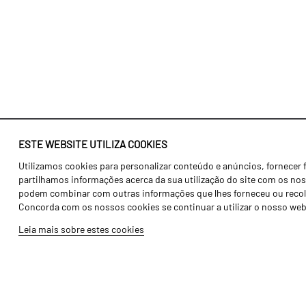
ESTE WEBSITE UTILIZA COOKIES
Utilizamos cookies para personalizar conteúdo e anúncios, fornecer 
Identidade
Agricultura
partilhamos informações acerca da sua utilização do site com os noss
História
Transportes
podem combinar com outras informações que lhes forneceu ou recolhid
Concorda com os nossos cookies se continuar a utilizar o nosso web
Fábrica / Produção
Gama Floresta
Leia mais sobre estes cookies
Recursos Humanos
Gama Vinha
Peças
Opcionais
Galeria de Vídeos