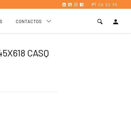
PT
EN
ES
FR
person
S
CONTACTOS
45X618 CASQ