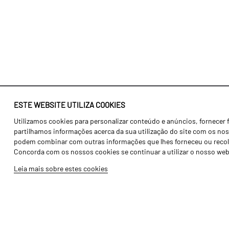
ESTE WEBSITE UTILIZA COOKIES
Utilizamos cookies para personalizar conteúdo e anúncios, fornecer 
Identidade
Agricultura
partilhamos informações acerca da sua utilização do site com os noss
História
Transportes
podem combinar com outras informações que lhes forneceu ou recolhid
Concorda com os nossos cookies se continuar a utilizar o nosso web
Fábrica / Produção
Gama Floresta
Leia mais sobre estes cookies
Recursos Humanos
Gama Vinha
Peças
Opcionais
Galeria de Vídeos