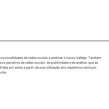
funcionalidades de redes sociais e analisar o nosso tráfego. Também
Notícias
os parceiros de redes sociais, de publicidade e de análise, que as
Concessionários
as por estes a partir da sua utilização dos respetivos serviços.
site.
Contactos
Livro de Reclamações
Política de Privacidade
Canal de Denúncias (RGPC)
Termos e condições