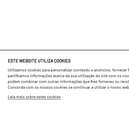
ESTE WEBSITE UTILIZA COOKIES
Utilizamos cookies para personalizar conteúdo e anúncios, fornecer 
Identidade
Agricultura
partilhamos informações acerca da sua utilização do site com os noss
História
Transportes
podem combinar com outras informações que lhes forneceu ou recolhid
Concorda com os nossos cookies se continuar a utilizar o nosso web
Fábrica / Produção
Gama Floresta
Leia mais sobre estes cookies
Recursos Humanos
Gama Vinha
Peças
Opcionais
Galeria de Vídeos