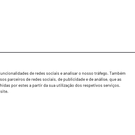
funcionalidades de redes sociais e analisar o nosso tráfego. Também
Notícias
os parceiros de redes sociais, de publicidade e de análise, que as
Concessionários
as por estes a partir da sua utilização dos respetivos serviços.
site.
Contactos
Livro de Reclamações
Política de Privacidade
Canal de Denúncias (RGPC)
Termos e condições