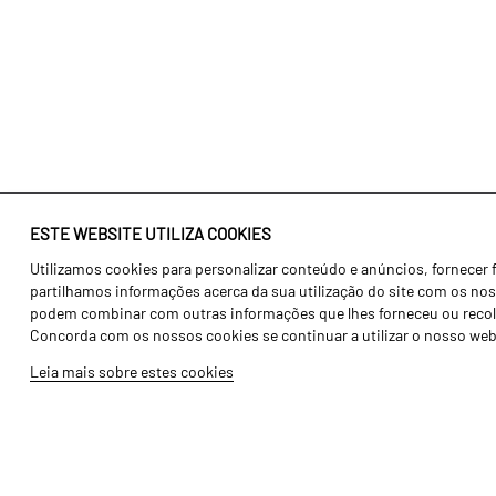
ESTE WEBSITE UTILIZA COOKIES
Utilizamos cookies para personalizar conteúdo e anúncios, fornecer 
Identidade
Agricultura
partilhamos informações acerca da sua utilização do site com os noss
História
Transportes
podem combinar com outras informações que lhes forneceu ou recolhid
Concorda com os nossos cookies se continuar a utilizar o nosso web
Fábrica / Produção
Gama Floresta
Leia mais sobre estes cookies
Recursos Humanos
Gama Vinha
Peças
Opcionais
Galeria de Vídeos