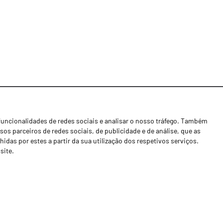
funcionalidades de redes sociais e analisar o nosso tráfego. Também
Notícias
os parceiros de redes sociais, de publicidade e de análise, que as
Concessionários
as por estes a partir da sua utilização dos respetivos serviços.
site.
Contactos
Livro de Reclamações
Política de Privacidade
Canal de Denúncias (RGPC)
Termos e condições