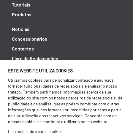
Tutoriais
Produtos
Notícias
Concessionários
Contactos
Livro de Reclamações
Política de Privacidade
ESTE WEBSITE UTILIZA COOKIES
Canal de Denúncias (RGPC)
Utilizamos cookies para personalizar conteúdo e anúncios,
fornecer funcionalidades de redes sociais e analisar o nosso
Termos e condições
tráfego. Também partilhamos informações acerca da sua
utilização do site com os nossos parceiros de redes sociais, de
publicidade e de análise, que as podem combinar com outras
informações que lhes forneceu ou recolhidas por estes a partir
da sua utilização dos respetivos serviços. Concorda com os
nossos cookies se continuar a utilizar o nosso website.
Leia mais sobre estes cookies