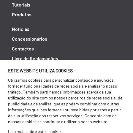
Tutoriais
Produtos
Notícias
Concessionários
Contactos
Livro de Reclamações
Política de Privacidade
ESTE WEBSITE UTILIZA COOKIES
Canal de Denúncias (RGPC)
Utilizamos cookies para personalizar conteúdo e anúncios,
fornecer funcionalidades de redes sociais e analisar o nosso
Termos e condições
tráfego. Também partilhamos informações acerca da sua
utilização do site com os nossos parceiros de redes sociais, de
publicidade e de análise, que as podem combinar com outras
informações que lhes forneceu ou recolhidas por estes a partir
da sua utilização dos respetivos serviços. Concorda com os
nossos cookies se continuar a utilizar o nosso website.
Leia mais sobre estes cookies