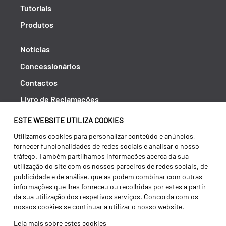
Tutoriais
Produtos
Notícias
Concessionários
Contactos
Livro de Reclamações
Política de Privacidade
ESTE WEBSITE UTILIZA COOKIES
Canal de Denúncias (RGPC)
Utilizamos cookies para personalizar conteúdo e anúncios,
fornecer funcionalidades de redes sociais e analisar o nosso
Termos e condições
tráfego. Também partilhamos informações acerca da sua
utilização do site com os nossos parceiros de redes sociais, de
publicidade e de análise, que as podem combinar com outras
informações que lhes forneceu ou recolhidas por estes a partir
da sua utilização dos respetivos serviços. Concorda com os
nossos cookies se continuar a utilizar o nosso website.
Leia mais sobre estes cookies